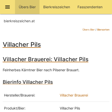
menu
Übers Bier
Bierkreiszeichen
Fasszendenten
bierkreiszeichen.at
Übers Bier
/
Biersorten
Villacher Pils
Villacher Brauerei: Villacher Pils
Feinherbes Kärntner Bier nach Pilsener Brauart.
Bierinfo Villacher Pils
Hersteller/Brauerei:
Villacher Brauerei
Produkt/Bier:
Villacher Pils