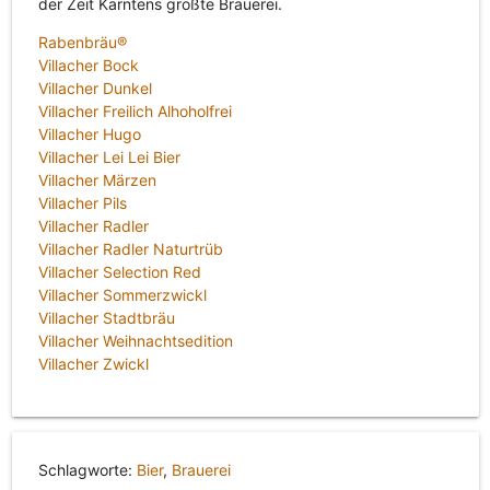
der Zeit Kärntens größte Brauerei.
Rabenbräu®
Villacher Bock
Villacher Dunkel
Villacher Freilich Alhoholfrei
Villacher Hugo
Villacher Lei Lei Bier
Villacher Märzen
Villacher Pils
Villacher Radler
Villacher Radler Naturtrüb
Villacher Selection Red
Villacher Sommerzwickl
Villacher Stadtbräu
Villacher Weihnachtsedition
Villacher Zwickl
Schlagworte:
Bier
,
Brauerei