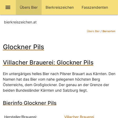
menu
Übers Bier
Bierkreiszeichen
Fasszendenten
bierkreiszeichen.at
Übers Bier
/
Biersorten
Glockner Pils
Villacher Brauerei: Glockner Pils
Ein untergäriges helles Bier nach Pilsner Brauart aus Kärnten. Den
Namen hat das Bier vom nahe gelegenen höchsten Berg
Österreichs, dem Großglockner. Der genau an der Grenze der
beiden Bundesländer Kärnten und Salzburg liegt.
Bierinfo Glockner Pils
Hersteller/Brauerei:
Villacher Brauerei