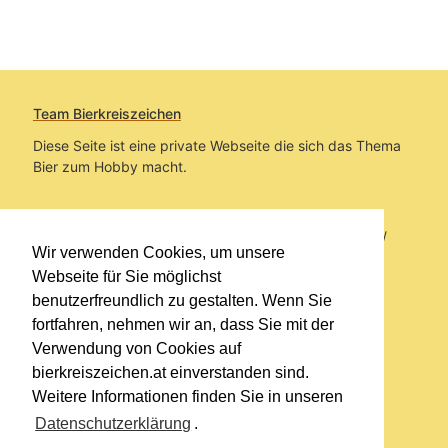
Team Bierkreiszeichen
Diese Seite ist eine private Webseite die sich das Thema
Bier zum Hobby macht.
Sie befinden sich auf https://www.bierkreiszeichen.at/
Wir verwenden Cookies, um unsere
im Pfad:
Übers Bier
/
Biersorten
Webseite für Sie möglichst
benutzerfreundlich zu gestalten. Wenn Sie
Erstellt: 2020-08-10
fortfahren, nehmen wir an, dass Sie mit der
Verwendung von Cookies auf
Links
bierkreiszeichen.at einverstanden sind.
Kontakt
Weitere Informationen finden Sie in unseren
Impressum
Datenschutzerklärung
.
Datenschutzerklärung