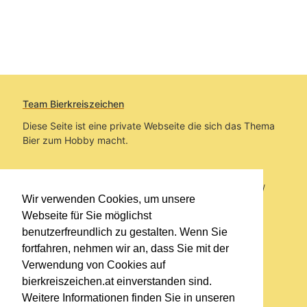
Team Bierkreiszeichen
Diese Seite ist eine private Webseite die sich das Thema
Bier zum Hobby macht.
Sie befinden sich auf https://www.bierkreiszeichen.at/
Wir verwenden Cookies, um unsere
im Pfad:
Übers Bier
/
Biersorten
Webseite für Sie möglichst
benutzerfreundlich zu gestalten. Wenn Sie
Erstellt: 2020-08-10
fortfahren, nehmen wir an, dass Sie mit der
Verwendung von Cookies auf
Links
bierkreiszeichen.at einverstanden sind.
Kontakt
Weitere Informationen finden Sie in unseren
Impressum