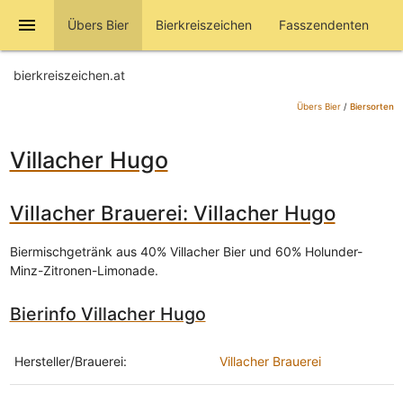
menu
Übers Bier
Bierkreiszeichen
Fasszendenten
bierkreiszeichen.at
Übers Bier
/
Biersorten
Villacher Hugo
Villacher Brauerei: Villacher Hugo
Biermischgetränk aus 40% Villacher Bier und 60% Holunder-
Minz-Zitronen-Limonade.
Bierinfo Villacher Hugo
Hersteller/Brauerei:
Villacher Brauerei