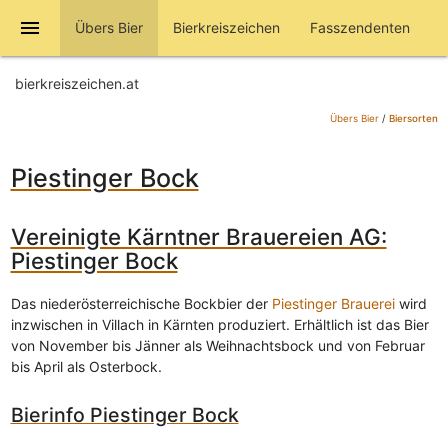
menu
Übers Bier
Bierkreiszeichen
Fasszendenten
bierkreiszeichen.at
Übers Bier
/
Biersorten
Piestinger Bock
Vereinigte Kärntner Brauereien AG:
Piestinger Bock
Das niederösterreichische Bockbier der
Piestinger Brauerei
wird
inzwischen in Villach in Kärnten produziert. Erhältlich ist das Bier
von November bis Jänner als Weihnachtsbock und von Februar
bis April als Osterbock.
Bierinfo Piestinger Bock