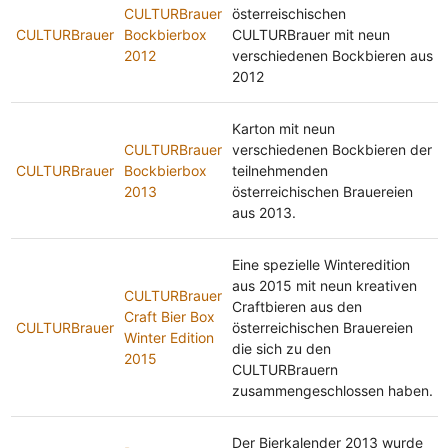
CULTURBrauer
österreischischen
CULTURBrauer
Bockbierbox
CULTURBrauer mit neun
2012
verschiedenen Bockbieren aus
2012
Karton mit neun
CULTURBrauer
verschiedenen Bockbieren der
CULTURBrauer
Bockbierbox
teilnehmenden
2013
österreichischen Brauereien
aus 2013.
Eine spezielle Winteredition
aus 2015 mit neun kreativen
CULTURBrauer
Craftbieren aus den
Craft Bier Box
CULTURBrauer
österreichischen Brauereien
Winter Edition
die sich zu den
2015
CULTURBrauern
zusammengeschlossen haben.
Der Bierkalender 2013 wurde