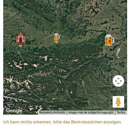
4
Keyboard shortcuts
Image may be subject to copyright
Terms
Ich kann nichts erkennen, bitte das Bierkreiszeichen anzeigen.