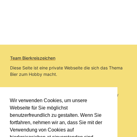
Team Bierkreiszeichen
Diese Seite ist eine private Webseite die sich das Thema
Bier zum Hobby macht.
Sie befinden sich auf https://www.bierkreiszeichen.at/
Wir verwenden Cookies, um unsere
im Pfad:
Übers Bier
/
Biersorten
Webseite für Sie möglichst
benutzerfreundlich zu gestalten. Wenn Sie
Erstellt: 2023-03-19
fortfahren, nehmen wir an, dass Sie mit der
Verwendung von Cookies auf
Links