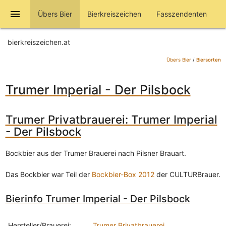
menu
Übers Bier
Bierkreiszeichen
Fasszendenten
bierkreiszeichen.at
Übers Bier
/
Biersorten
Trumer Imperial - Der Pilsbock
Trumer Privatbrauerei: Trumer Imperial
- Der Pilsbock
Bockbier aus der Trumer Brauerei nach Pilsner Brauart.
Das Bockbier war Teil der
Bockbier-Box 2012
der CULTURBrauer.
Bierinfo Trumer Imperial - Der Pilsbock
Hersteller/Brauerei:
Trumer Privatbrauerei