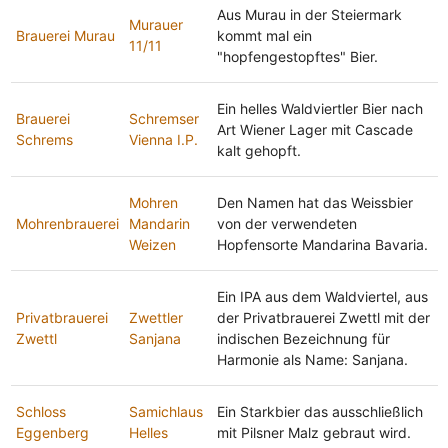
Aus Murau in der Steiermark
Murauer
Brauerei Murau
kommt mal ein
11/11
"hopfengestopftes" Bier.
Ein helles Waldviertler Bier nach
Brauerei
Schremser
Art Wiener Lager mit Cascade
Schrems
Vienna I.P.
kalt gehopft.
Mohren
Den Namen hat das Weissbier
Mohrenbrauerei
Mandarin
von der verwendeten
Weizen
Hopfensorte Mandarina Bavaria.
Ein IPA aus dem Waldviertel, aus
Privatbrauerei
Zwettler
der Privatbrauerei Zwettl mit der
Zwettl
Sanjana
indischen Bezeichnung für
Harmonie als Name: Sanjana.
Schloss
Samichlaus
Ein Starkbier das ausschließlich
Eggenberg
Helles
mit Pilsner Malz gebraut wird.