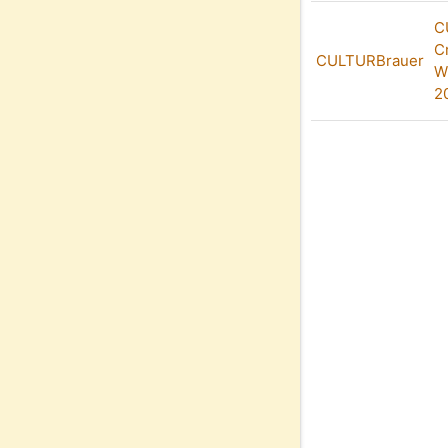
C
C
CULTURBrauer
W
2