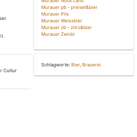
Murauer Nock Land
Murauer pb - preisel&bier
Murauer Pils
ser.
Murauer Weissbier
Murauer zb - zitro&bier
Murauer Zwickl
1.
Schlagworte:
Bier
,
Brauerei
r Cultur