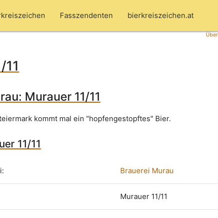
rkreiszeichen
Fasszendenten
bierkreiszeichen.at
Über
/11
rau: Murauer 11/11
teiermark kommt mal ein "hopfengestopftes" Bier.
uer 11/11
i:
Brauerei Murau
Murauer 11/11