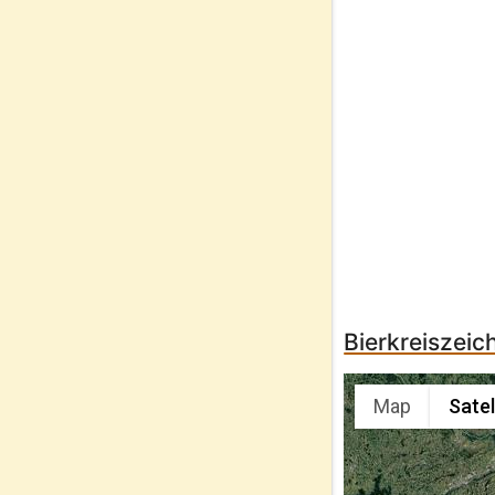
Bierkreiszeic
Map
Satel