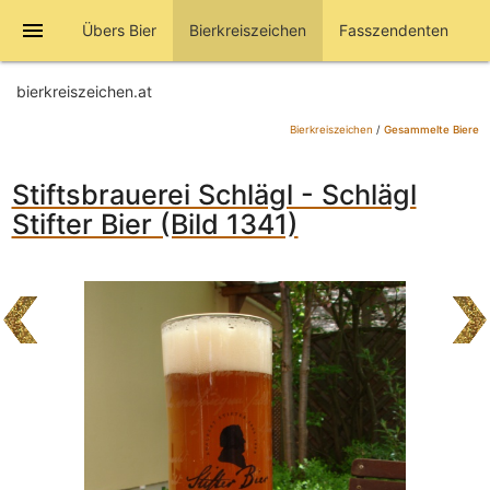
menu
Übers Bier
Bierkreiszeichen
Fasszendenten
bierkreiszeichen.at
Bierkreiszeichen
/
Gesammelte Biere
Stiftsbrauerei Schlägl - Schlägl
Stifter Bier (Bild 1341)