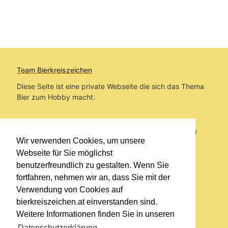
Team Bierkreiszeichen
Diese Seite ist eine private Webseite die sich das Thema
Bier zum Hobby macht.
Sie befinden sich auf https://www.bierkreiszeichen.at/
Wir verwenden Cookies, um unsere
im Pfad:
Bierkreiszeichen
/
Gesammelte Biere
Webseite für Sie möglichst
benutzerfreundlich zu gestalten. Wenn Sie
Erstellt: 2026-08-10
fortfahren, nehmen wir an, dass Sie mit der
Verwendung von Cookies auf
Links
bierkreiszeichen.at einverstanden sind.
Kontakt
Weitere Informationen finden Sie in unseren
Impressum
Datenschutzerklärung
.