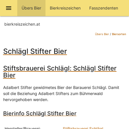
menu
Übers Bier
Bierkreiszeichen
Fasszendenten
bierkreiszeichen.at
Übers Bier
/
Biersorten
Schlägl Stifter Bier
Stiftsbrauerei Schlägl: Schlägl Stifter
Bier
Adalbert Stifter gewidmetes Bier der Barauerei Schlägl. Damit
soll die Beziehung Adalbert Stifters zum Bühmerwald
hervorgehoben werden.
Bierinfo Schlägl Stifter Bier
Hersteller/Brauerei:
Stiftsbrauerei Schlägl