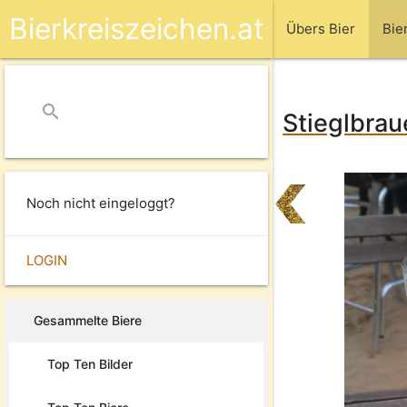
Bierkreiszeichen.at
Übers Bier
Bie
search
close
Stieglbraue
Noch nicht eingeloggt?
LOGIN
Gesammelte Biere
Top Ten Bilder