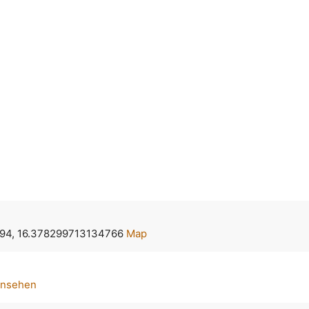
94, 16.378299713134766
Map
ansehen