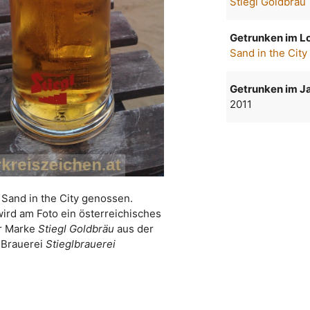
Stiegl Goldbräu
Getrunken im Lo
Sand in the City
Getrunken im Ja
2011
 Sand in the City genossen.
wird am Foto ein österreichisches
er Marke
Stiegl Goldbräu
aus der
Brauerei
Stieglbrauerei