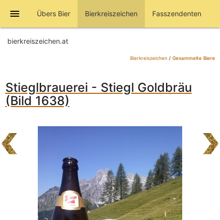
menu
Übers Bier
Bierkreiszeichen
Fasszendenten
bierkreiszeichen.at
Bierkreiszeichen
/
Gesammelte Biere
Stieglbrauerei - Stiegl Goldbräu
(Bild 1638)