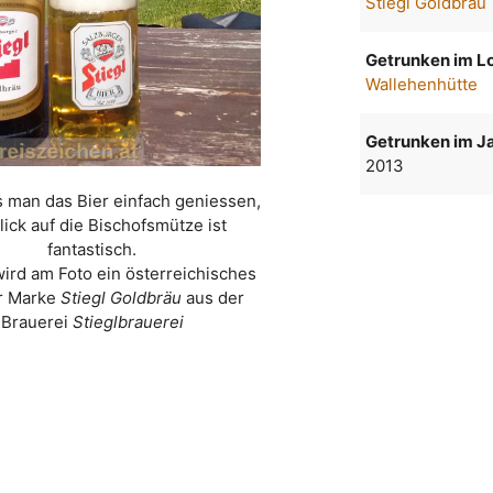
Stiegl Goldbräu
Getrunken im Lo
Wallehenhütte
Getrunken im Ja
2013
 man das Bier einfach geniessen,
lick auf die Bischofsmütze ist
fantastisch.
wird am Foto ein österreichisches
er Marke
Stiegl Goldbräu
aus der
Brauerei
Stieglbrauerei