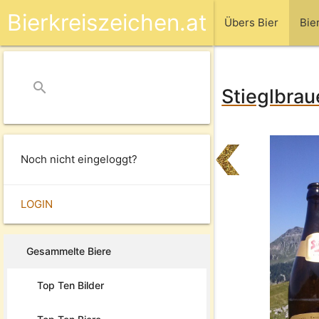
Bierkreiszeichen.at
Übers Bier
Bie
search
close
Stieglbrau
Noch nicht eingeloggt?
LOGIN
Gesammelte Biere
Top Ten Bilder