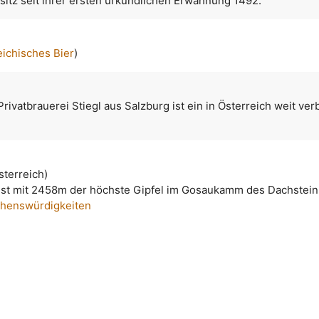
esitz seit ihrer ersten urkundlichen Erwähnung 1492.
eichisches Bier
)
rivatbrauerei Stiegl aus Salzburg ist ein in Österreich weit ver
sterreich)
ist mit 2458m der höchste Gipfel im Gosaukamm des Dachstein
ehenswürdigkeiten