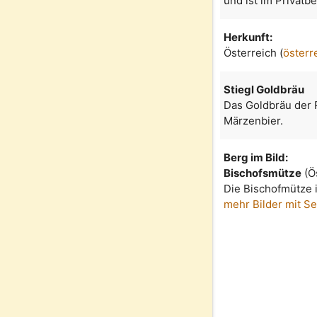
und ist im Privatb
Herkunft:
Österreich (
österr
Stiegl Goldbräu
Das Goldbräu der P
Märzenbier.
Berg im Bild:
Bischofsmütze
(Ö
Die Bischofmütze 
mehr Bilder mit S