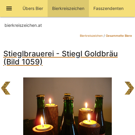
menu
Übers Bier
Bierkreiszeichen
Fasszendenten
bierkreiszeichen.at
Bierkreiszeichen
/
Gesammelte Biere
Stieglbrauerei - Stiegl Goldbräu
(Bild 1059)