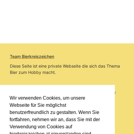
Team Bierkreiszeichen
Diese Seite ist eine private Webseite die sich das Thema
Bier zum Hobby macht.
Sie befinden sich auf https://www.bierkreiszeichen.at/
Wir verwenden Cookies, um unsere
im Pfad:
Bierkreiszeichen
/
Gesammelte Biere
Webseite für Sie möglichst
benutzerfreundlich zu gestalten. Wenn Sie
Erstellt: 2026-08-08
fortfahren, nehmen wir an, dass Sie mit der
Verwendung von Cookies auf
Links
bierkreiszeichen.at einverstanden sind.