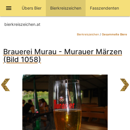
menu
Übers Bier
Bierkreiszeichen
Fasszendenten
bierkreiszeichen.at
Bierkreiszeichen
/
Gesammelte Biere
Brauerei Murau - Murauer Märzen
(Bild 1058)