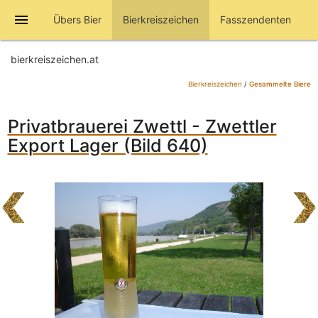
menu
Übers Bier
Bierkreiszeichen
Fasszendenten
bierkreiszeichen.at
Bierkreiszeichen
/
Gesammelte Biere
Privatbrauerei Zwettl - Zwettler
Export Lager (Bild 640)