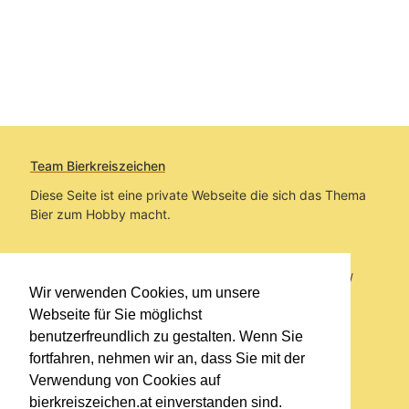
Team Bierkreiszeichen
Diese Seite ist eine private Webseite die sich das Thema
Bier zum Hobby macht.
Sie befinden sich auf https://www.bierkreiszeichen.at/
Wir verwenden Cookies, um unsere
im Pfad:
Bierkreiszeichen
/
Gesammelte Biere
Webseite für Sie möglichst
benutzerfreundlich zu gestalten. Wenn Sie
Erstellt: 2026-08-07
fortfahren, nehmen wir an, dass Sie mit der
Verwendung von Cookies auf
Links
bierkreiszeichen.at einverstanden sind.