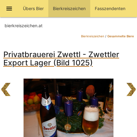
menu
Übers Bier
Bierkreiszeichen
Fasszendenten
bierkreiszeichen.at
Bierkreiszeichen
/
Gesammelte Biere
Privatbrauerei Zwettl - Zwettler
Export Lager (Bild 1025)