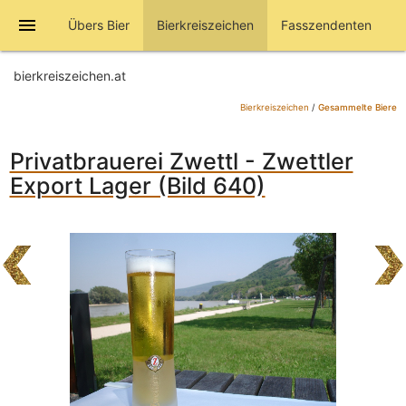
menu
Übers Bier
Bierkreiszeichen
Fasszendenten
bierkreiszeichen.at
Bierkreiszeichen
/
Gesammelte Biere
Privatbrauerei Zwettl - Zwettler
Export Lager (Bild 640)