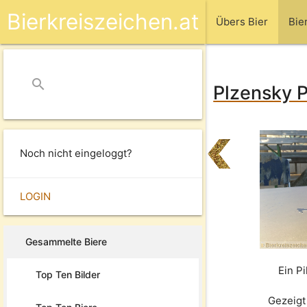
Bierkreiszeichen.at
Übers Bier
Bie
search
close
Plzensky P
Noch nicht eingeloggt?
LOGIN
Gesammelte Biere
Ein P
Top Ten Bilder
Gezeigt