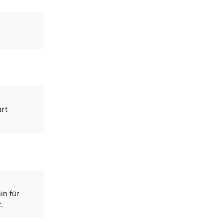
art
in für
.