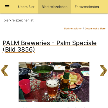
menu
Übers Bier
Bierkreiszeichen
Fasszendenten
bierkreiszeichen.at
Bierkreiszeichen
/
Gesammelte Biere
PALM Breweries - Palm Speciale
(Bild 3856)