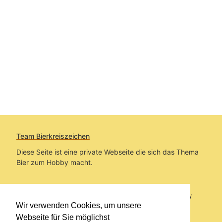
Team Bierkreiszeichen
Diese Seite ist eine private Webseite die sich das Thema
Bier zum Hobby macht.
Sie befinden sich auf https://www.bierkreiszeichen.at/
Wir verwenden Cookies, um unsere
im Pfad:
Bierkreiszeichen
/
Gesammelte Biere
Webseite für Sie möglichst