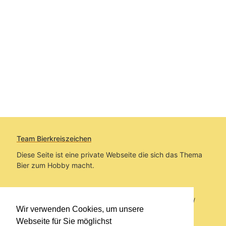
Team Bierkreiszeichen
Diese Seite ist eine private Webseite die sich das Thema
Bier zum Hobby macht.
Sie befinden sich auf https://www.bierkreiszeichen.at/
Wir verwenden Cookies, um unsere
im Pfad:
Bierkreiszeichen
/
Gesammelte Biere
Webseite für Sie möglichst