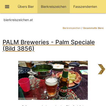
menu
Übers Bier
Bierkreiszeichen
Fasszendenten
bierkreiszeichen.at
Bierkreiszeichen
/
Gesammelte Biere
PALM Breweries - Palm Speciale
(Bild 3856)