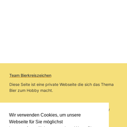
Team Bierkreiszeichen
Diese Seite ist eine private Webseite die sich das Thema
Bier zum Hobby macht.
Sie befinden sich auf https://www.bierkreiszeichen.at/
Wir verwenden Cookies, um unsere
im Pfad:
Bierkreiszeichen
/
Gesammelte Biere
Webseite für Sie möglichst