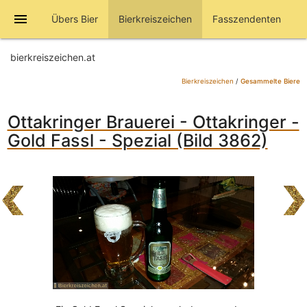
menu
Übers Bier
Bierkreiszeichen
Fasszendenten
bierkreiszeichen.at
Bierkreiszeichen
/
Gesammelte Biere
Ottakringer Brauerei - Ottakringer -
Gold Fassl - Spezial (Bild 3862)