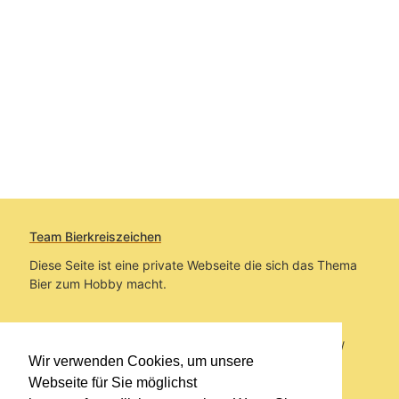
Team Bierkreiszeichen
Diese Seite ist eine private Webseite die sich das Thema
Bier zum Hobby macht.
Sie befinden sich auf https://www.bierkreiszeichen.at/
Wir verwenden Cookies, um unsere
im Pfad:
Bierkreiszeichen
/
Gesammelte Biere
Webseite für Sie möglichst