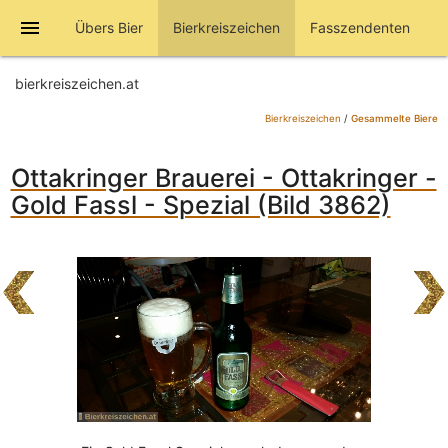
menu
Übers Bier
Bierkreiszeichen
Fasszendenten
bierkreiszeichen.at
Bierkreiszeichen
/
Gesammelte Biere
Ottakringer Brauerei - Ottakringer -
Gold Fassl - Spezial (Bild 3862)