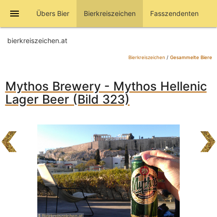
menu
Übers Bier
Bierkreiszeichen
Fasszendenten
bierkreiszeichen.at
Bierkreiszeichen
/
Gesammelte Biere
Mythos Brewery - Mythos Hellenic
Lager Beer (Bild 323)