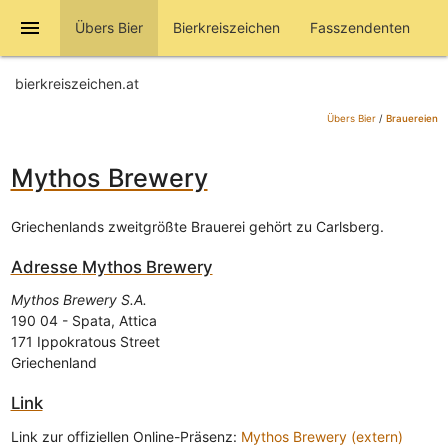
menu
Übers Bier
Bierkreiszeichen
Fasszendenten
bierkreiszeichen.at
Übers Bier
/
Brauereien
Mythos Brewery
Griechenlands zweitgrößte Brauerei gehört zu Carlsberg.
Adresse
Mythos Brewery
Mythos Brewery S.A.
190 04
-
Spata, Attica
171 Ippokratous Street
Griechenland
Link
Link zur offiziellen Online-Präsenz:
Mythos Brewery (extern)