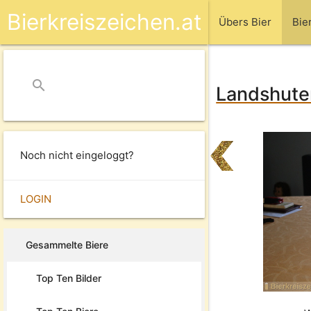
Bierkreiszeichen.at
Übers Bier
Bie
search
close
Landshuter
Noch nicht eingeloggt?
LOGIN
Gesammelte Biere
Top Ten Bilder