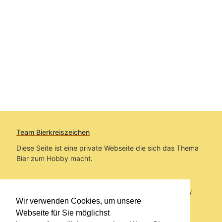
Team Bierkreiszeichen
Diese Seite ist eine private Webseite die sich das Thema
Bier zum Hobby macht.
Sie befinden sich auf https://www.bierkreiszeichen.at/
Wir verwenden Cookies, um unsere
im Pfad:
Übers Bier
/
Biersorten
Webseite für Sie möglichst