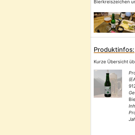
Bierkreiszeichen u
Produktinfos:
Kurze Übersicht üb
Pr
(E
91
Ge
Bi
Inh
Pr
Ja