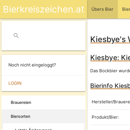
Bierkreiszeichen.at
Übers Bier
Bie
search
close
Kiesbye's 
Kiesbye: Ki
Noch nicht eingeloggt?
Das Bockbier wurde
LOGIN
Bierinfo Kies
Hersteller/Brauere
Brauereien
Biersorten
Produkt/Bier: