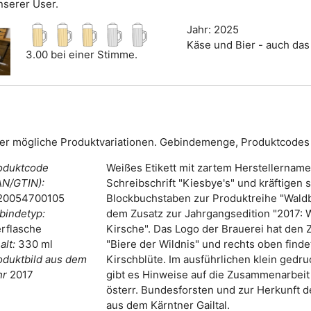
nserer User.
Jahr: 2025
Käse und Bier - auch das 
3.00 bei einer Stimme.
er mögliche Produktvariationen. Gebindemenge, Produktcodes 
oduktcode
Weißes Etikett mit zartem Herstellername
AN/GTIN):
Schreibschrift "Kiesbye's" und kräftigen
20054700105
Blockbuchstaben zur Produktreihe "Waldb
bindetyp:
dem Zusatz zur Jahrgangsedition "2017: 
erflasche
Kirsche". Das Logo der Brauerei hat den 
alt:
330 ml
"Biere der Wildnis" und rechts oben find
oduktbild aus dem
Kirschblüte. Im ausführlichen klein gedru
hr
2017
gibt es Hinweise auf die Zusammenarbeit
österr. Bundesforsten und zur Herkunft d
aus dem Kärntner Gailtal.