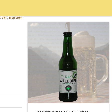
s Bier
/
Biersorten