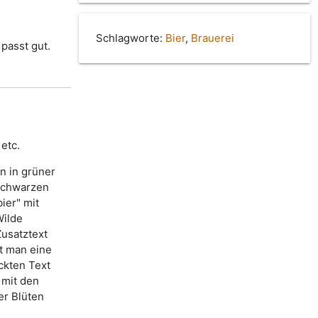
Schlagworte:
Bier
,
Brauerei
passt gut.
etc.
n in grüner
 schwarzen
ier" mit
Wilde
Zusatztext
et man eine
ckten Text
 mit den
er Blüten