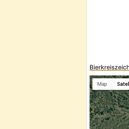
Bierkreiszeic
Map
Satel