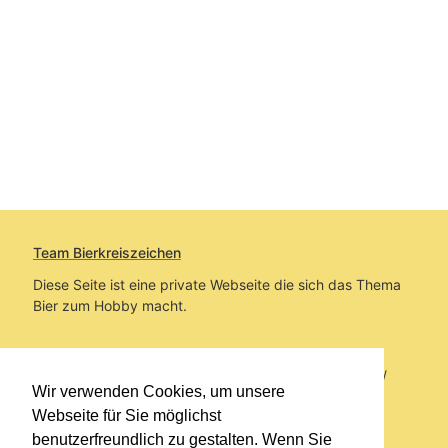
Team Bierkreiszeichen
Diese Seite ist eine private Webseite die sich das Thema
Bier zum Hobby macht.
Sie befinden sich auf https://www.bierkreiszeichen.at/
Wir verwenden Cookies, um unsere
im Pfad:
Bierkreiszeichen
/
Gesammelte Biere
Webseite für Sie möglichst
benutzerfreundlich zu gestalten. Wenn Sie
Erstellt: 2026-08-07