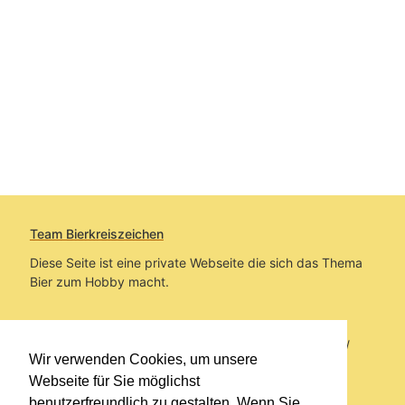
Team Bierkreiszeichen
Diese Seite ist eine private Webseite die sich das Thema
Bier zum Hobby macht.
Sie befinden sich auf https://www.bierkreiszeichen.at/
Wir verwenden Cookies, um unsere
im Pfad:
Bierkreiszeichen
/
Gesammelte Biere
Webseite für Sie möglichst
benutzerfreundlich zu gestalten. Wenn Sie