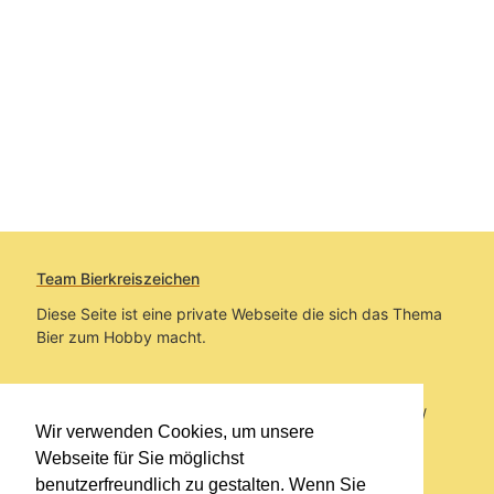
Team Bierkreiszeichen
Diese Seite ist eine private Webseite die sich das Thema
Bier zum Hobby macht.
Sie befinden sich auf https://www.bierkreiszeichen.at/
Wir verwenden Cookies, um unsere
im Pfad:
Bierkreiszeichen
/
Gesammelte Biere
Webseite für Sie möglichst
benutzerfreundlich zu gestalten. Wenn Sie
Erstellt: 2026-08-06