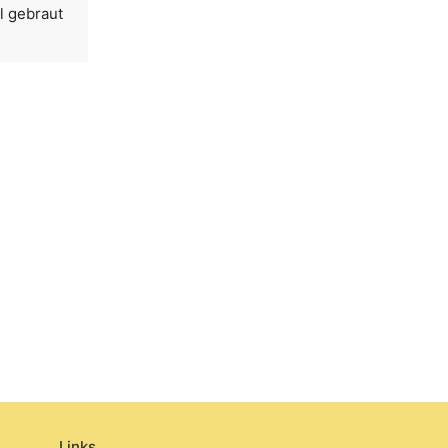
l gebraut
Links