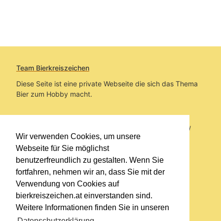
Team Bierkreiszeichen
Diese Seite ist eine private Webseite die sich das Thema
Bier zum Hobby macht.
Sie befinden sich auf https://www.bierkreiszeichen.at/
Wir verwenden Cookies, um unsere
im Pfad:
Bierkreiszeichen
/
Gesammelte Biere
Webseite für Sie möglichst
benutzerfreundlich zu gestalten. Wenn Sie
Erstellt: 2026-08-08
fortfahren, nehmen wir an, dass Sie mit der
Verwendung von Cookies auf
Links
bierkreiszeichen.at einverstanden sind.
Kontakt
Weitere Informationen finden Sie in unseren
Impressum
Datenschutzerklärung
.