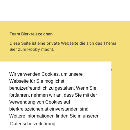
Team Bierkreiszeichen
Diese Seite ist eine private Webseite die sich das Thema
Bier zum Hobby macht.
Sie befinden sich auf https://www.bierkreiszeichen.at/
Wir verwenden Cookies, um unsere
im Pfad:
Bierkreiszeichen
/
Gesammelte Biere
Webseite für Sie möglichst
benutzerfreundlich zu gestalten. Wenn Sie
Erstellt: 2026-08-07
fortfahren, nehmen wir an, dass Sie mit der
Verwendung von Cookies auf
Links
bierkreiszeichen.at einverstanden sind.
Kontakt
Weitere Informationen finden Sie in unseren
Impressum
Datenschutzerklärung
.
Datenschutzerklärung