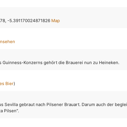
78, -5.391170024871826
Map
ansehen
es Guinness-Konzerns gehört die Brauerei nun zu Heineken.
es Bier
)
s Sevilla gebraut nach Pilsener Brauart. Darum auch der begle
a Pilsen".