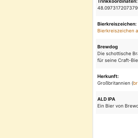
Trinkkoordinaten:
48.097317207379
Bierkreiszeichen:
Bierkreiszeichen 
Brewdog
Die schottische B
für seine Craft-Bi
Herkunft:
Großbritannien (
br
ALD IPA
Ein Bier von Brewd