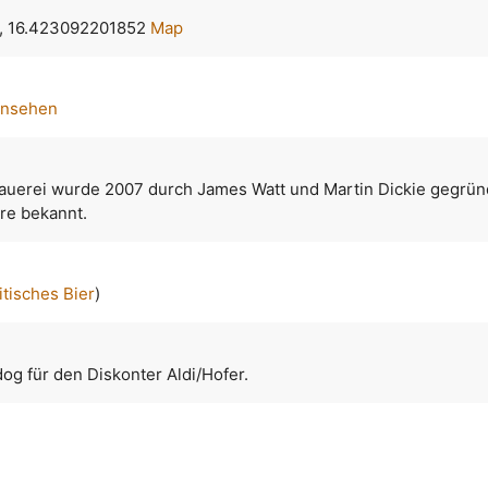
, 16.423092201852
Map
ansehen
rauerei wurde 2007 durch James Watt und Martin Dickie gegründ
ere bekannt.
itisches Bier
)
og für den Diskonter Aldi/Hofer.