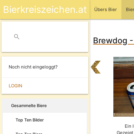
Bierkreiszeichen.at
Übers Bier
Bie
search
close
Brewdog - 
Noch nicht eingeloggt?
LOGIN
Gesammelte Biere
Top Ten Bilder
Ein 
Gezeigt 