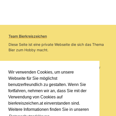
Team Bierkreiszeichen
Diese Seite ist eine private Webseite die sich das Thema
Bier zum Hobby macht.
Sie befinden sich auf https://www.bierkreiszeichen.at/
Wir verwenden Cookies, um unsere
im Pfad:
Bierkreiszeichen
/
Gesammelte Biere
Webseite für Sie möglichst
benutzerfreundlich zu gestalten. Wenn Sie
Erstellt: 2026-08-09
fortfahren, nehmen wir an, dass Sie mit der
Verwendung von Cookies auf
Links
bierkreiszeichen.at einverstanden sind.
Kontakt
Weitere Informationen finden Sie in unseren
Impressum