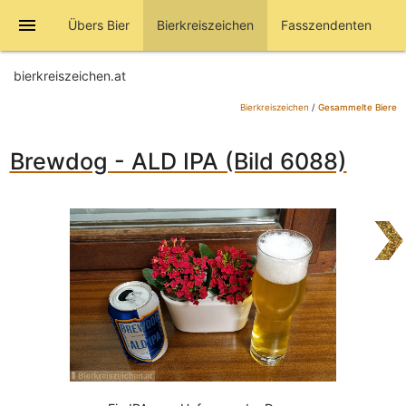
menu
Übers Bier
Bierkreiszeichen
Fasszendenten
bierkreiszeichen.at
Bierkreiszeichen
/
Gesammelte Biere
Brewdog - ALD IPA (Bild 6088)