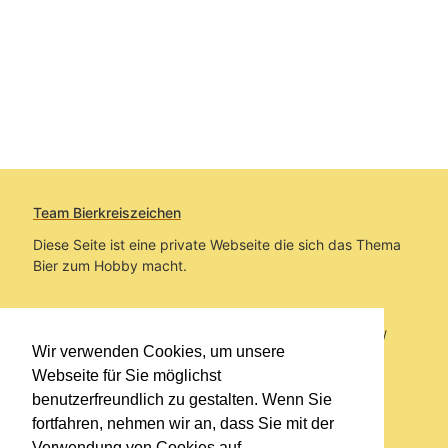
Team Bierkreiszeichen
Diese Seite ist eine private Webseite die sich das Thema
Bier zum Hobby macht.
Sie befinden sich auf https://www.bierkreiszeichen.at/
Wir verwenden Cookies, um unsere
im Pfad:
Bierkreiszeichen
/
Gesammelte Biere
Webseite für Sie möglichst
benutzerfreundlich zu gestalten. Wenn Sie
Erstellt: 2026-08-09
fortfahren, nehmen wir an, dass Sie mit der
Verwendung von Cookies auf