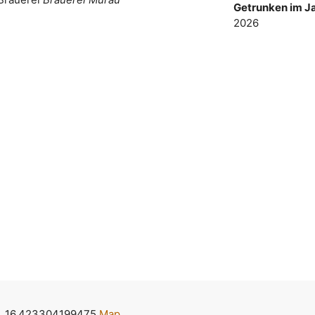
Getrunken im Ja
2026
, 16.423304199475
Map