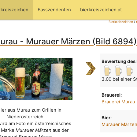
rkreiszeichen
Fasszendenten
bierkreiszeichen.at
Bierkreiszeichen
/
urau - Murauer Märzen (Bild 6894)
Bewertung des 
3.00 bei einer 
Brauerei:
Brauerei Murau
Bier aus Murau zum Grillen in
Niederösterreich.
Bier:
wird am Foto ein österreichisches
Murauer Märze
r Marke
Murauer Märzen
aus der
Brauerei
Brauerei Murau