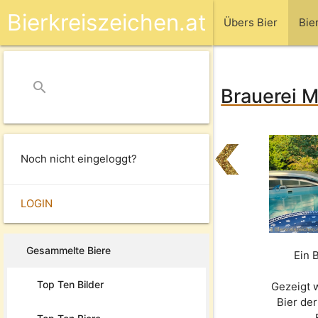
Bierkreiszeichen.at
Übers Bier
Bie
search
close
Brauerei M
Noch nicht eingeloggt?
LOGIN
Gesammelte Biere
Ein 
Top Ten Bilder
Gezeigt 
Bier de