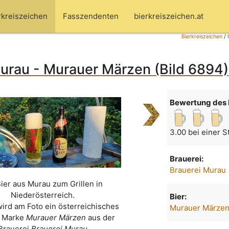
rkreiszeichen
Fasszendenten
bierkreiszeichen.at
Bierkreiszeichen
/
urau - Murauer Märzen (Bild 6894)
Bewertung des 
3.00 bei einer 
Brauerei:
Brauerei Murau
Bier aus Murau zum Grillen in
Niederösterreich.
Bier:
wird am Foto ein österreichisches
Murauer Märze
r Marke
Murauer Märzen
aus der
Brauerei
Brauerei Murau