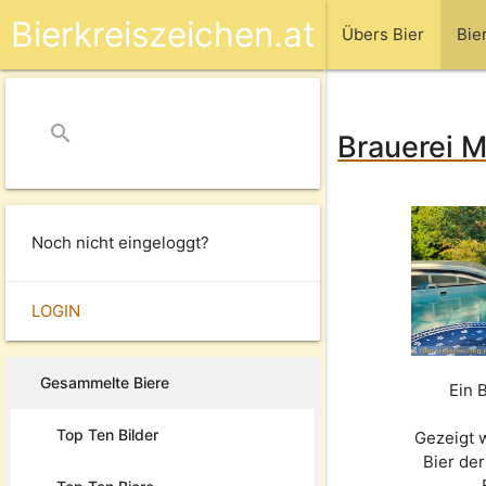
Bierkreiszeichen.at
Übers Bier
Bie
search
close
Brauerei M
Noch nicht eingeloggt?
LOGIN
Gesammelte Biere
Ein 
Top Ten Bilder
Gezeigt 
Bier de