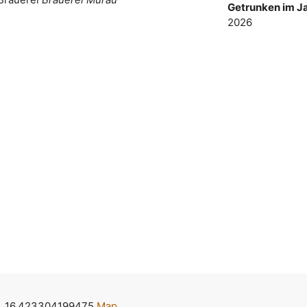
Getrunken im Ja
2026
, 16.423304199475
Map