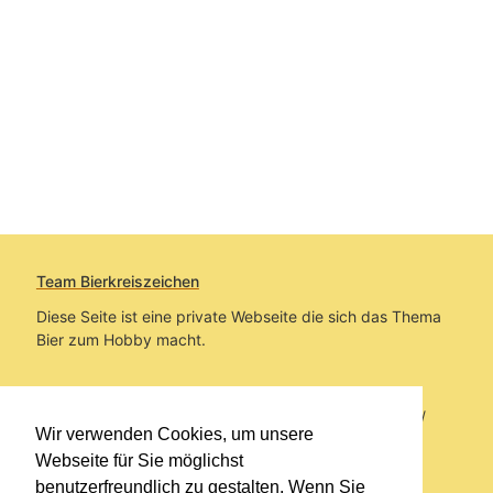
Team Bierkreiszeichen
Diese Seite ist eine private Webseite die sich das Thema
Bier zum Hobby macht.
Sie befinden sich auf https://www.bierkreiszeichen.at/
Wir verwenden Cookies, um unsere
im Pfad:
Bierkreiszeichen
/
Gesammelte Biere
Webseite für Sie möglichst
benutzerfreundlich zu gestalten. Wenn Sie