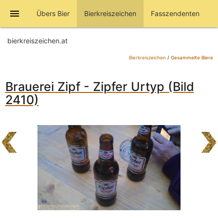
menu
Übers Bier
Bierkreiszeichen
Fasszendenten
bierkreiszeichen.at
Bierkreiszeichen
/
Gesammelte Biere
Brauerei Zipf - Zipfer Urtyp (Bild
2410)