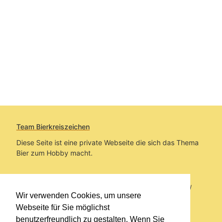
Team Bierkreiszeichen
Diese Seite ist eine private Webseite die sich das Thema
Bier zum Hobby macht.
Sie befinden sich auf https://www.bierkreiszeichen.at/
Wir verwenden Cookies, um unsere
im Pfad:
Bierkreiszeichen
/
Gesammelte Biere
Webseite für Sie möglichst
benutzerfreundlich zu gestalten. Wenn Sie