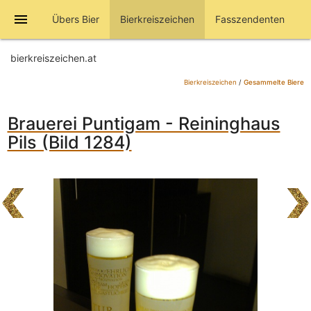
menu
Übers Bier
Bierkreiszeichen
Fasszendenten
bierkreiszeichen.at
Bierkreiszeichen
/
Gesammelte Biere
Brauerei Puntigam - Reininghaus
Pils (Bild 1284)