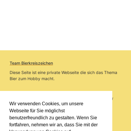
Team Bierkreiszeichen
Diese Seite ist eine private Webseite die sich das Thema
Bier zum Hobby macht.
Sie befinden sich auf https://www.bierkreiszeichen.at/
Wir verwenden Cookies, um unsere
im Pfad:
Bierkreiszeichen
/
Gesammelte Biere
Webseite für Sie möglichst
benutzerfreundlich zu gestalten. Wenn Sie
Erstellt: 2026-08-07
fortfahren, nehmen wir an, dass Sie mit der