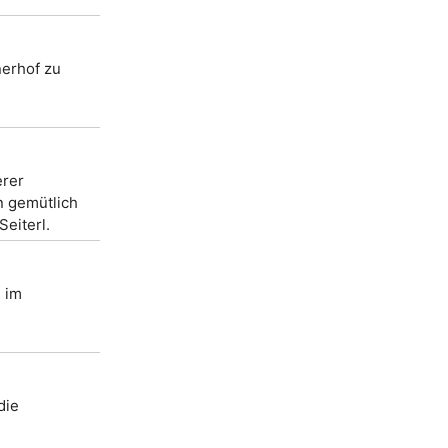
nerhof zu
erer
n gemütlich
Seiterl.
s im
die