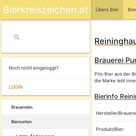
Bierkreiszeichen.at
Übers Bier
Bie
search
close
Reininghau
Brauerei Pu
Noch nicht eingeloggt?
Pils-Bier aus der 
die Marke lebt inn
LOGIN
Bierinfo Rein
Brauereien
Hersteller/Brauere
Biersorten
Produkt/Bier: