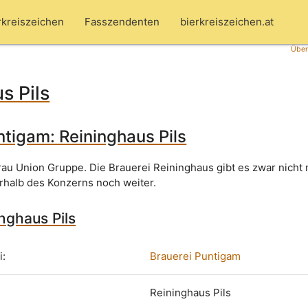
rkreiszeichen
Fasszendenten
bierkreiszeichen.at
Über
s Pils
ntigam: Reininghaus Pils
Brau Union Gruppe. Die Brauerei Reininghaus gibt es zwar nicht
erhalb des Konzerns noch weiter.
inghaus Pils
i:
Brauerei Puntigam
Reininghaus Pils