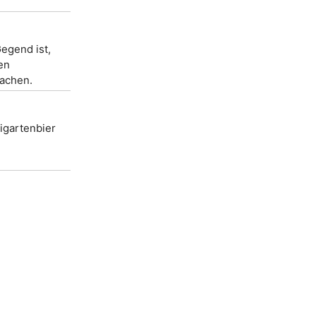
egend ist,
en
achen.
igartenbier