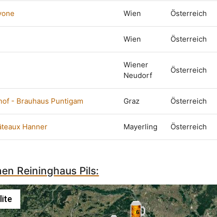
yone
Wien
Österreich
Wien
Österreich
Wiener
Österreich
Neudorf
hof - Brauhaus Puntigam
Graz
Österreich
âteaux Hanner
Mayerling
Österreich
hen Reininghaus Pils:
lite
6