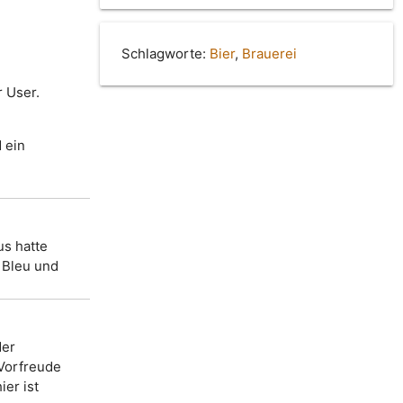
Schlagworte:
Bier
,
Brauerei
 User.
 ein
us hatte
 Bleu und
der
 Vorfreude
ier ist