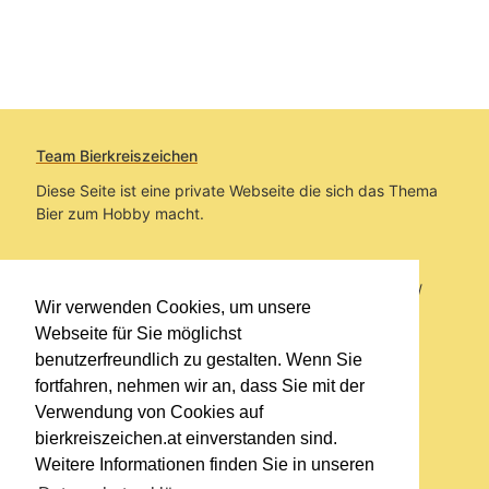
Team Bierkreiszeichen
Diese Seite ist eine private Webseite die sich das Thema
Bier zum Hobby macht.
Sie befinden sich auf https://www.bierkreiszeichen.at/
Wir verwenden Cookies, um unsere
im Pfad:
Übers Bier
/
Biersorten
Webseite für Sie möglichst
benutzerfreundlich zu gestalten. Wenn Sie
Erstellt: 2024-02-01
fortfahren, nehmen wir an, dass Sie mit der
Verwendung von Cookies auf
Links
bierkreiszeichen.at einverstanden sind.
Kontakt
Weitere Informationen finden Sie in unseren
Impressum