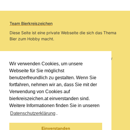
Team Bierkreiszeichen
Diese Seite ist eine private Webseite die sich das Thema
Bier zum Hobby macht.
Sie befinden sich auf https://www.bierkreiszeichen.at/
Wir verwenden Cookies, um unsere
im Pfad:
Bierkreiszeichen
/
Gesammelte Biere
Webseite für Sie möglichst
benutzerfreundlich zu gestalten. Wenn Sie
Erstellt: 2026-08-10
fortfahren, nehmen wir an, dass Sie mit der
Verwendung von Cookies auf
Links
bierkreiszeichen.at einverstanden sind.
Kontakt
Weitere Informationen finden Sie in unseren
Impressum
Datenschutzerklärung
.
Datenschutzerklärung
Sitemap
Einverstanden