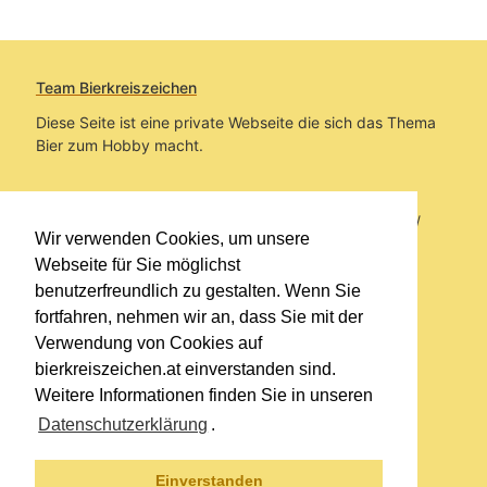
Team Bierkreiszeichen
Diese Seite ist eine private Webseite die sich das Thema
Bier zum Hobby macht.
Sie befinden sich auf https://www.bierkreiszeichen.at/
Wir verwenden Cookies, um unsere
im Pfad:
Bierkreiszeichen
/
Gesammelte Biere
Webseite für Sie möglichst
benutzerfreundlich zu gestalten. Wenn Sie
Erstellt: 2026-08-06
fortfahren, nehmen wir an, dass Sie mit der
Verwendung von Cookies auf
Links
bierkreiszeichen.at einverstanden sind.
Kontakt
Weitere Informationen finden Sie in unseren
Impressum
Datenschutzerklärung
.
Datenschutzerklärung
Sitemap
Einverstanden