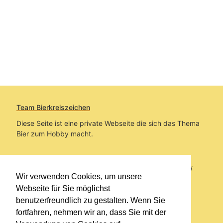
Team Bierkreiszeichen
Diese Seite ist eine private Webseite die sich das Thema
Bier zum Hobby macht.
Sie befinden sich auf https://www.bierkreiszeichen.at/
Wir verwenden Cookies, um unsere
im Pfad:
Bierkreiszeichen
/
Gesammelte Biere
Webseite für Sie möglichst
benutzerfreundlich zu gestalten. Wenn Sie
Erstellt: 2026-08-08
fortfahren, nehmen wir an, dass Sie mit der