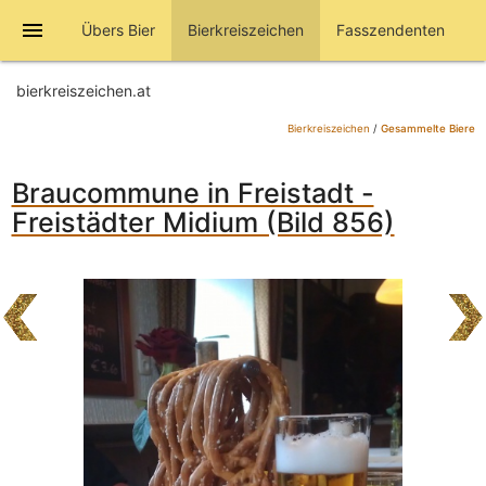
menu
Übers Bier
Bierkreiszeichen
Fasszendenten
bierkreiszeichen.at
Bierkreiszeichen
/
Gesammelte Biere
Braucommune in Freistadt -
Freistädter Midium (Bild 856)