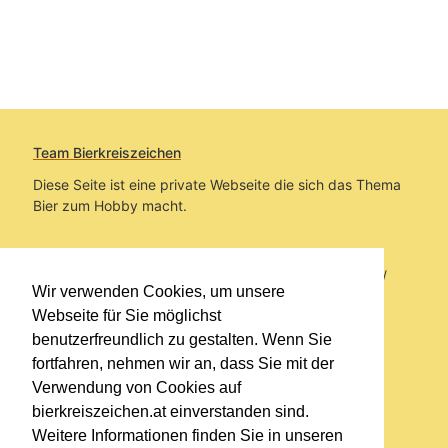
Team Bierkreiszeichen
Diese Seite ist eine private Webseite die sich das Thema
Bier zum Hobby macht.
Sie befinden sich auf https://www.bierkreiszeichen.at/
Wir verwenden Cookies, um unsere
im Pfad:
Bierkreiszeichen
/
Gesammelte Biere
Webseite für Sie möglichst
benutzerfreundlich zu gestalten. Wenn Sie
Erstellt: 2026-08-08
fortfahren, nehmen wir an, dass Sie mit der
Verwendung von Cookies auf
Links
bierkreiszeichen.at einverstanden sind.
Kontakt
Weitere Informationen finden Sie in unseren
Impressum