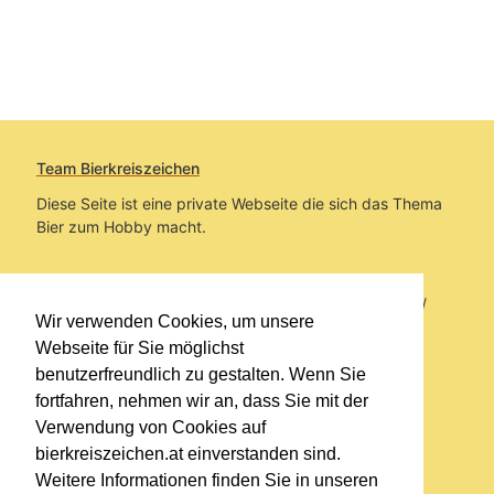
Team Bierkreiszeichen
Diese Seite ist eine private Webseite die sich das Thema
Bier zum Hobby macht.
Sie befinden sich auf https://www.bierkreiszeichen.at/
Wir verwenden Cookies, um unsere
im Pfad:
Bierkreiszeichen
/
Gesammelte Biere
Webseite für Sie möglichst
benutzerfreundlich zu gestalten. Wenn Sie
Erstellt: 2026-08-06
fortfahren, nehmen wir an, dass Sie mit der
Verwendung von Cookies auf
Links
bierkreiszeichen.at einverstanden sind.
Kontakt
Weitere Informationen finden Sie in unseren
Impressum