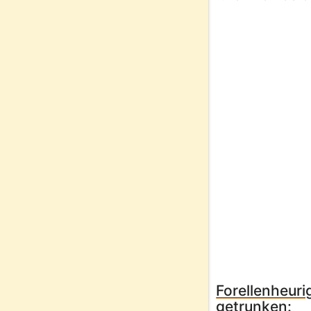
Forellenheuri
getrunken: