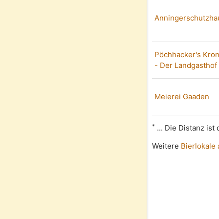
Anningerschutzha
Pöchhacker's Kro
- Der Landgasthof
Meierei Gaaden
*
... Die Distanz is
Weitere
Bierlokale