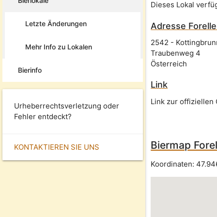
Bierlokale
Dieses Lokal verfü
Letzte Änderungen
Adresse
Forell
2542
-
Kottingbrun
Mehr Info zu Lokalen
Traubenweg 4
Österreich
Bierinfo
Link
Link zur offizielle
Urheberrechtsverletzung oder
Fehler entdeckt?
Biermap Forel
KONTAKTIEREN SIE UNS
Koordinaten:
47.94