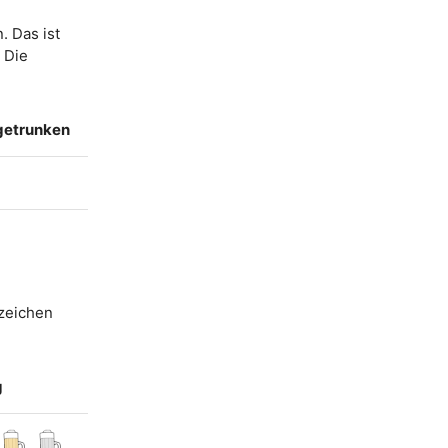
. Das ist
. Die
 getrunken
szeichen
g