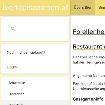
Bierkreiszeichen.at
Übers Bier
Bie
search
close
Forellenhe
Restaurant 
Noch nicht eingeloggt?
Der Forellenheurig
hat der Heurige se
LOGIN
Allgemeine Namensi
Brauereien
Forellenhof ist ei
Übersichtsseite an
Biersorten
Gastgarteninfo