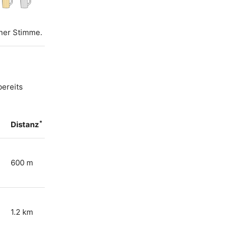
iner Stimme.
bereits
*
Distanz
600 m
1.2 km