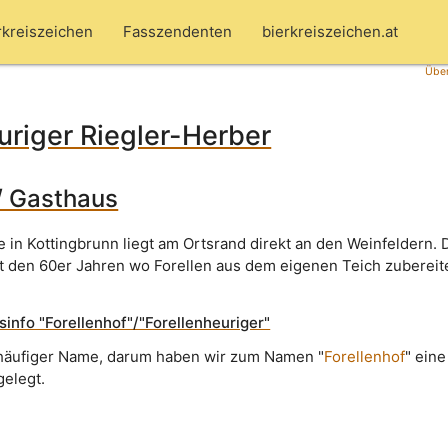
rkreiszeichen
Fasszendenten
bierkreiszeichen.at
Über
uriger Riegler-Herber
/ Gasthaus
e in Kottingbrunn liegt am Ortsrand direkt an den Weinfeldern
it den 60er Jahren wo Forellen aus dem eigenen Teich zubereit
nfo "Forellenhof"/"Forellenheuriger"
n häufiger Name, darum haben wir zum Namen "
Forellenhof
" eine
gelegt.